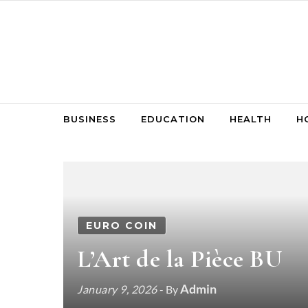
Skip to content
BUSINESS
EDUCATION
HEALTH
H
EURO COIN
L’Art de la Pièce BU
Admin
January 9, 2026
- By