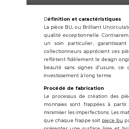
Définition et caractéristiques
La pièce BU, ou Brilliant Uncircula
qualité exceptionnelle. Contrairem
un soin particulier, garantissa
collectionneurs apprécient ces piè
reflètent fidèlement le design ori
beauté sans signes d’usure, ce 
investissement à long terme.
Procédé de fabrication
Le processus de création des pièc
monnaies sont frappées à partir
minimiser les imperfections. Les m
que chaque frappe soit
piece bu
pa
présenter une surface lisse et bril