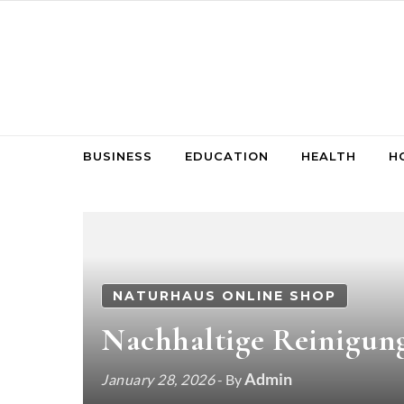
Skip to content
BUSINESS
EDUCATION
HEALTH
H
NATURHAUS ONLINE SHOP
Nachhaltige Reinigung
Admin
January 28, 2026
- By