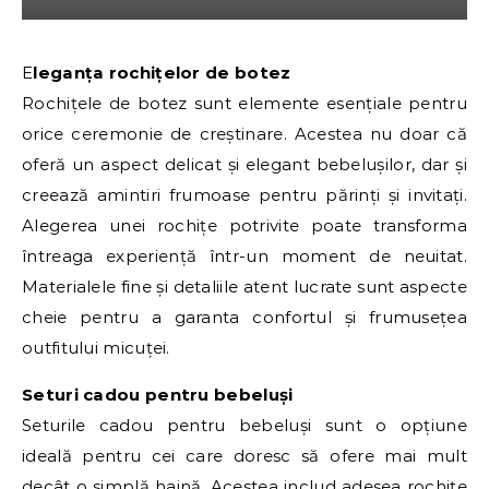
Eleganța rochițelor de botez
Rochițele de botez sunt elemente esențiale pentru
orice ceremonie de creștinare. Acestea nu doar că
oferă un aspect delicat și elegant bebelușilor, dar și
creează amintiri frumoase pentru părinți și invitați.
Alegerea unei rochițe potrivite poate transforma
întreaga experiență într-un moment de neuitat.
Materialele fine și detaliile atent lucrate sunt aspecte
cheie pentru a garanta confortul și frumusețea
outfitului micuței.
Seturi cadou pentru bebeluși
Seturile cadou pentru bebeluși sunt o opțiune
ideală pentru cei care doresc să ofere mai mult
decât o simplă haină. Acestea includ adesea rochițe