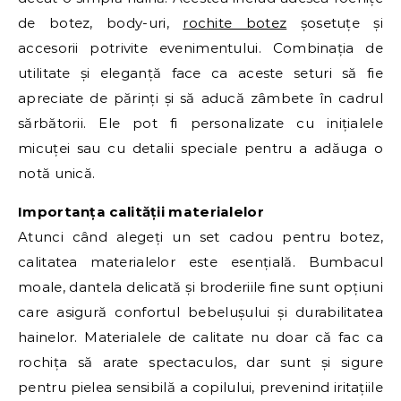
de botez, body-uri,
rochite botez
șosetuțe și
accesorii potrivite evenimentului. Combinația de
utilitate și eleganță face ca aceste seturi să fie
apreciate de părinți și să aducă zâmbete în cadrul
sărbătorii. Ele pot fi personalizate cu inițialele
micuței sau cu detalii speciale pentru a adăuga o
notă unică.
Importanța calității materialelor
Atunci când alegeți un set cadou pentru botez,
calitatea materialelor este esențială. Bumbacul
moale, dantela delicată și broderiile fine sunt opțiuni
care asigură confortul bebelușului și durabilitatea
hainelor. Materialele de calitate nu doar că fac ca
rochița să arate spectaculos, dar sunt și sigure
pentru pielea sensibilă a copilului, prevenind iritațiile