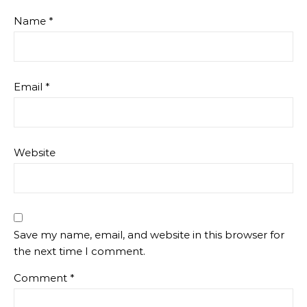
Name
*
Email
*
Website
Save my name, email, and website in this browser for
the next time I comment.
Comment
*