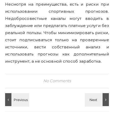
Несмотря на преимущества, есть и риски при
использовании спортивных прогнозов.
Недобросовестные каналы могут вводить в
заблуждение или предлагать платные услуги без
реальной пользы. Чтобы минимизировать риски,
стоит подписываться только на проверенные
источники, вести собственный анализ и
использовать прогнозы как дополнительный
инструмент, а не основной способ заработка.
No Comments