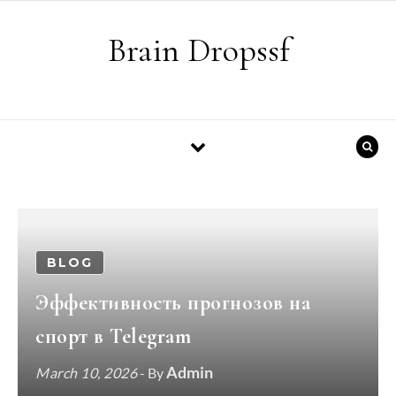
Skip to content
Brain Dropssf
BLOG
Эффективность прогнозов на
спорт в Telegram
Admin
March 10, 2026
- By