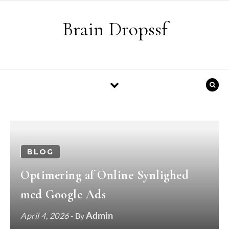
Skip to content
Brain Dropssf
BLOG
Optimering af Online Synlighed
med Google Ads
Admin
April 4, 2026
- By