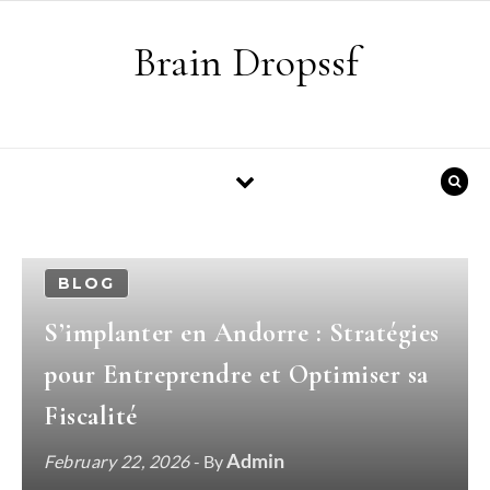
Skip to content
Brain Dropssf
BLOG
S’implanter en Andorre : Stratégies
pour Entreprendre et Optimiser sa
Fiscalité
Admin
February 22, 2026
- By