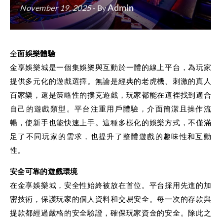
Admin
November 19, 2025
- By
全面娛樂體驗
金享娛樂城是一個集娛樂與互動於一體的線上平台，為玩家
提供多元化的遊戲選擇。無論是經典的老虎機、刺激的真人
百家樂，還是策略性的撲克遊戲，玩家都能在這裡找到適合
自己的遊戲類型。平台注重用戶體驗，介面簡潔且操作流
暢，使新手也能快速上手。這種多樣化的娛樂方式，不僅滿
足了不同玩家的需求，也提升了整體遊戲的趣味性和互動
性。
安全可靠的遊戲環境
在金享娛樂城，安全性始終被放在首位。平台採用先進的加
密技術，保護玩家的個人資料和交易安全。每一次的存款與
提款都經過嚴格的安全驗證，確保玩家資金的安全。除此之